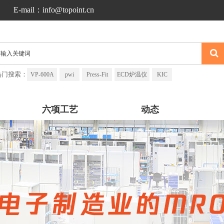
E-mail：info@topoint.cn
热门搜索：
VP-600A
pwi
Press-Fit
ECD炉温仪
KIC
六项工艺
动态