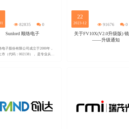
22
01
2023-12
82835
0
91676
0
Sunlord 顺络电子
关于FV10X(V2.0升级版) 
——升级通知
络电子股份有限公司成立于2000年，
年上市（代码：002138）， 是专业从事
式电子元器件研发、生产和销售的高新
业。产品包括磁性器件、微波器件、敏
、精密陶瓷四大产业，广泛运用于通
费类电子、 计算机、汽车电子、新能
通和工业电子等领域。