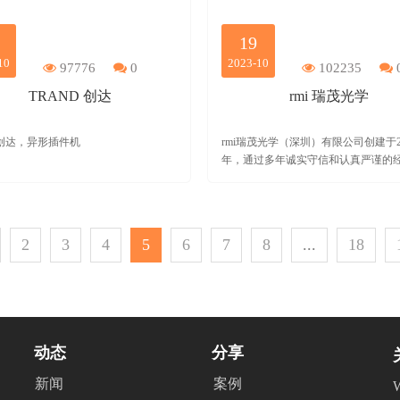
19
10
2023-10
97776
0
102235
TRAND 创达
rmi 瑞茂光学
创达，异形插件机
rmi瑞茂光学（深圳）有限公司创建于20
年，通过多年诚实守信和认真严谨的
高速发展成集设计、生产、加工、贸
为一体的大型专业x射线自动判断的制
业。
2
3
4
5
6
7
8
...
18
动态
分享
新闻
案例