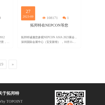
27
2023-09
0
108171
1
拓邦特在NEPCON等您
12
拓邦特诚邀您参观NEPCON ASIA 2023展会，
经营，已
深圳国际会展中心（宝安新馆） ，10月11-13
易、工程
日
造企
19
»
关于拓邦特
Why TOPOINT