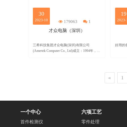
首
页
30
19
2023-10
2023-
179063
1
才众电脑（深圳）
三希科技集团才众电脑(深圳)有限公司
好用的
(Amertek Computer Co., Ltd)成立：1994年，面
积：60977平方米。
«
1
一个中心
六项工艺
首件检测仪
零件处理