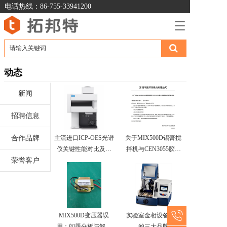
电话热线：86-755-33941200
T
o
g
g
l
动态
e
n
新闻
a
v
招聘信息
i
g
a
合作品牌
主流进口ICP-OES光谱
关于MIX500D锡膏搅
t
仪关键性能对比及实
拌机与CEN3055胶水
i
荣誉客户
验室选型应用研究
脱泡机的型号更新通
o
知
n
MIX500D变压器误
实验室金相设备制样
用：问题分析与解决
的三大品牌