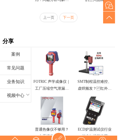
方法
上一页
下一页
分享
案例
常见问题
业务知识
FOTRIC 声学成像仪｜
SMT制程温控难控、
工厂压缩空气泄漏检
虚焊频发？ 红外热
视频中心
测落地案例
像仪，PCB热缺陷一站
式可视化检测利器
普通热像仪不够用？
ECD炉温测试仪行业
一文看懂声热成像仪
标准与规范推荐