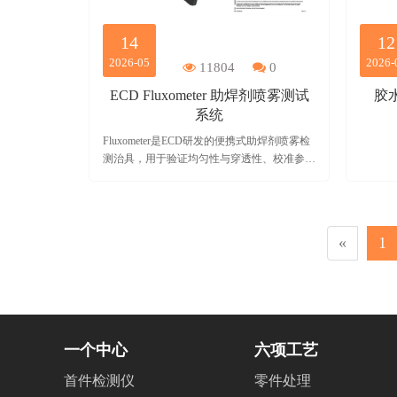
首
析，阐明不同技术架构对仪器分析性能的影响
机制，结合不同行业检测场景提出的仪器选型
页
14
12
策略。研究结果可为各类检测实验室、工矿企
2026-05
2026-
11804
0
业质检部门及科研院所的ICP-OES设备采购、
分析方法优化、检测质量管控提供科学的技术
ECD Fluxometer 助焊剂喷雾测试
胶水
参考与实践依据。
系统
Fluxometer是ECD研发的便携式助焊剂喷雾检
测治具，用于验证均匀性与穿透性、校准参
数，提升焊接良率，适配各类波峰焊产线，是
电子制造工艺管控与质量追溯的关键工具。
«
1
一个中心
六项工艺
首件检测仪
零件处理