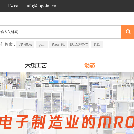
E-mail：info@topoint.cn
热门搜索：
VP-600A
pwi
Press-Fit
ECD炉温仪
KIC
六项工艺
动态