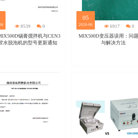
05
06
2026-06
8539
0
6917
0
IX500D锡膏搅拌机与CEN3
MIX500D变压器误用：问
5胶水脱泡机的型号更新通知
与解决方法