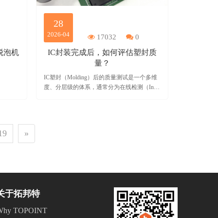
28
2026-04
17032
0
水脱泡机
IC封装完成后，如何评估塑封质
量？
IC塑封（Molding）后的质量测试是一个多维
度、分层级的体系，通常分为在线检测（In-
line QC）、可靠性验证（Reliability
Qualification）和失效分析（Failure Analysis）
三大类。以下是行业常见的测试参数、设备及
方案。
19
»
关于拓邦特
Why TOPOINT