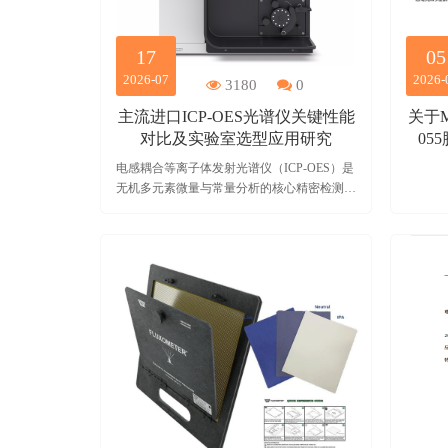
17
05
2026-07
2026-
3180
0
主流进口ICP-OES光谱仪关键性能
关于M
对比及实验室选型应用研究
05
电感耦合等离子体发射光谱仪（ICP-OES）是
无机多元素微量与常量分析的核心精密检测设
备，凭借检测速度快、元素覆盖广、灵敏度高
等优势，广泛应用于环境监测、新能源材料、
冶金化工、食品医药、高纯电子材料检测等领
域。目前国内实验室主流应用的进口ICP-OES
品牌型号技术架构差异较大，不同设备的光学
系统、射频发生系统、检测模式及抗干扰能力
各不相同，导致仪器适配场景、检测精度、运
行成本存在显著区别，给实验室仪器采购、方
法开发与日常质控工作带来困扰。本文以安捷
伦、珀金埃尔默、赛默飞、岛津、耶拿、斯派
克六大主流进口ICP-OES设备为研究对象，从
核心硬件技术、检出性能、基体耐受性、运行
经济性、场景适配性等维度开展系统性对比分