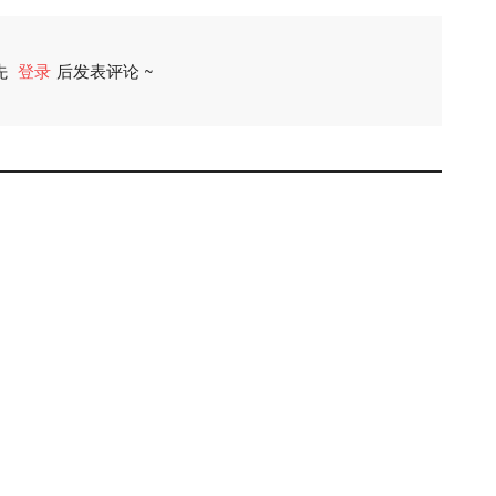
先
登录
后发表评论 ~
评论