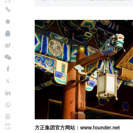
分享
海报
方正集团官方网站：
www.founder.net
分享