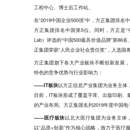
工程中心、博士后工作站。
在“2019中国企业500强”中，方正集团排名
方正集团排名中国第5位。同时，方正是“中国
Lab）评选的“中国500最具价值品牌”第86
正集团荣获“人民企业社会责任奖”，入选国务院
方正集团旗下各大产业板块不断创新发展，
特色的竞争优势与行业影响力：
以方正信息产业集团为业务主体
——IT
板块
目前，IT板块形成了覆盖字库、出版印刷
的产业布局。方正集团名列2019年度中国电
以北大医疗集团为业务主体
——医疗板块
以“品质+创新”作为核心战略，致力于医