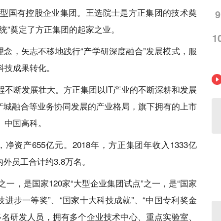
的大型国有控股企业集团。王选院士是方正集团的技术奠
9
统”奠定了方正集团的起家之业。
1
理念，矢志不移地践行“产学研深度融合”发展模式，服
科技成果转化。
程不断发展壮大。方正集团以IT产业的不断深耕和发展
、产城融合等业务协同发展的产业格局，旗下拥有的上市
、中国高科。
，净资产655亿元。2018年，方正集团年收入1333亿
内外员工合计约3.8万名。
之一，是国家120家“大型企业集团试点”之一，是“国家
技进步一等奖”、“国家十大科技成就”、“中国专利奖金
0多名研发人员，拥有多个企业技术中心、重点实验室、