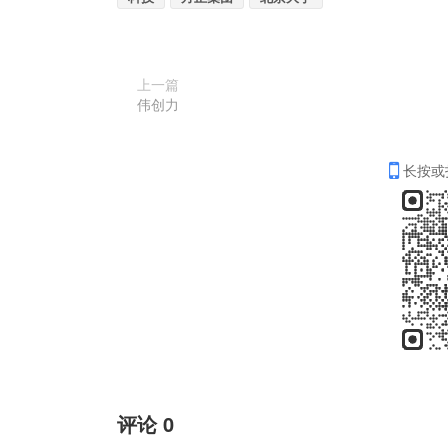
上一篇
伟创力
长按或
评论
0