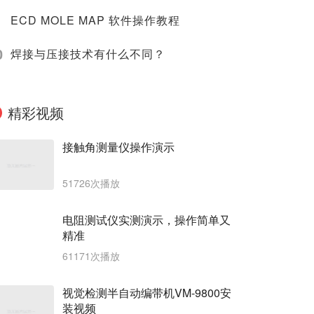
ECD MOLE MAP 软件操作教程
0
焊接与压接技术有什么不同？
精彩视频
接触角测量仪操作演示
51726次播放
电阻测试仪实测演示，操作简单又
精准
61171次播放
视觉检测半自动编带机VM-9800安
装视频