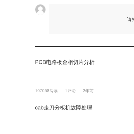
请
PCB电路板金相切片分析
107058阅读
1评论
2年前
cab走刀分板机故障处理