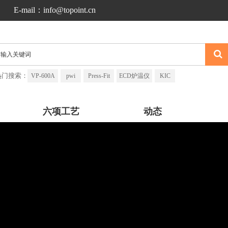
E-mail：info@topoint.cn
热门搜索：
VP-600A
pwi
Press-Fit
ECD炉温仪
KIC
六项工艺
动态