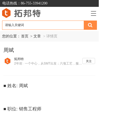
电话热线：86-755-33941200
T
o
g
g
l
您的位置：
首页
> 文章  
> 详情页
e
n
周斌
a
v
拓邦特
i
关注
2年前 · 一个中心，从SMT出发；六项工艺，服务电子制造业
g
a
t
i
■ 姓名: 周斌
o
n
■ 职位: 销售工程师