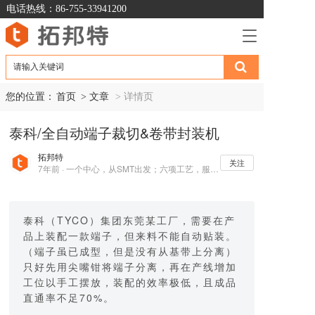
电话热线：86-755-33941200
T
o
g
g
l
您的位置：
首页
> 文章  
> 详情页
e
n
泰科/全自动端子裁切&卷带封装机
a
v
拓邦特
i
关注
7年前 · 一个中心，从SMT出发；六项工艺，服务电子制造业
g
a
t
i
泰科（TYCO）集团东莞某工厂，需要在产
o
品上装配一款端子，但来料不能自动贴装。
n
（端子虽已成型，但是没有从基带上分离）
只好先用尖嘴钳将端子分离，再在产线增加
工位以手工摆放，装配的效率极低，且成品
直通率不足70%。