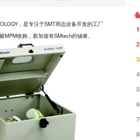
TECHNOLOGY，是专注于SMT周边设备开发的工厂
1
被MPM收购，新加坡有SMtech的锡膏。
2
3
4
5
6
7
8