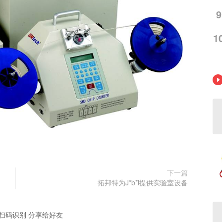
9
1
下一篇
拓邦特为J*b*l提供实验室设备
扫码识别 分享给好友