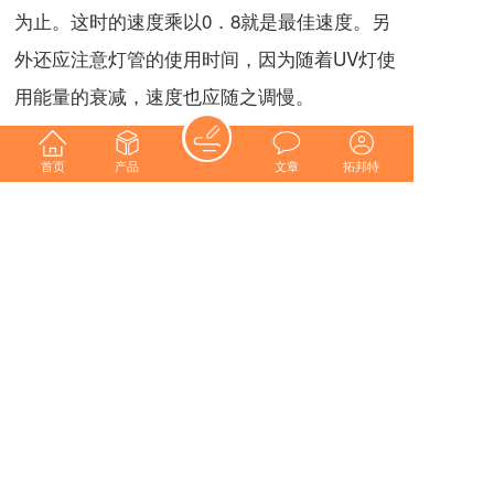
为止。这时的速度乘以0．8就是最佳速度。另
外还应注意灯管的使用时间，因为随着UV灯使
用能量的衰减，速度也应随之调慢。
首页
产品
文章
拓邦特
五、箱体
箱体的大小是根据
UV固化
装置应用的产品不同
而决定的。
这方面应注意的是：要使箱体的表面平整，内
部光线能够照射到之处应尽量设夹层，以免箱
体外部温度过高烫伤人。外部不应有光线泄
露。总之，为了使UV固化装置能够安全正常的
运行，
光固化
达到最佳的效果，以上几个组成