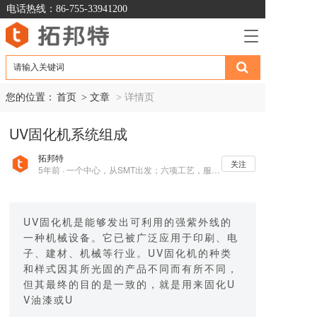
电话热线：86-755-33941200
T
o
g
g
l
您的位置：
首页
> 文章  
> 详情页
e
n
UV固化机系统组成
a
v
拓邦特
i
关注
5年前 · 一个中心，从SMT出发；六项工艺，服务电子制造业
g
a
t
i
UV固化机是能够发出可利用的强紫外线的
o
一种机械设备。它已被广泛应用于印刷、电
n
子、建材、机械等行业。UV固化机的种类
和样式因其所光固的产品不同而有所不同，
但其最终的目的是一致的，就是用来固化U
V油漆或U