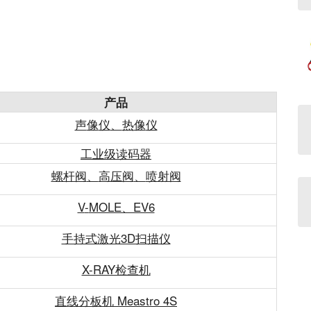
产品
声
像
仪
、
热
像
仪
工业级读码器
螺杆阀
、
高压阀
、
喷射阀
V
-
MOLE、EV6
手持式激光3D扫描仪
X-RAY检查机
直线分板机 Meastro
4
S