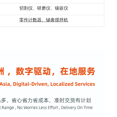
切割仪
、
研磨仪
、
镶嵌
仪
零件计数器
、
锡膏搅拌机