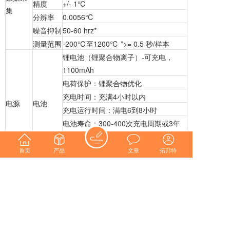
精度
+/- 1℃
集
分辨率
0.0056℃
噪音抑制
50-60 hrz*
测量范围
-200℃至1200℃ *>= 0.5 秒/样本
锂电池（锂聚合物离子）-可充电，
1100mAh
电荷保护：锂聚合物优化
充电时间：充满4小时以内
电源
电池
充电运行时间：满电6到8小时
电池寿命：300-400次充电周期或3年
（最少）
充电器输入电流： 通过USB接口60 ma
首页
产品
文章
拓邦特
尺寸（L
测温仪：152.4mmx89mmx9.41mm
x W x
隔热盒：269.7mmx104mmx26.9mm
黄色护套：286.5mmx115mmx32.5
H）
测温仪：0.204 kg
硬件
重量
隔热盒：0.861 kg