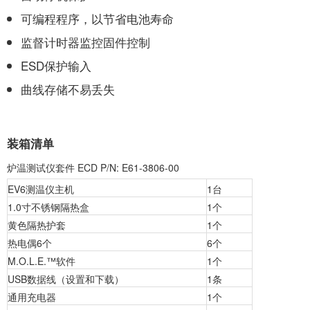
可编程程序，以节省电池寿命
监督计时器监控固件控制
ESD保护输入
曲线存储不易丢失
装箱清单
炉温测试仪套件 ECD P/N: E61-3806-00
EV6测温仪主机
1台
1.0寸不锈钢隔热盒
1个
黄色隔热护套
1个
热电偶6个
6个
M.O.L.E.™软件
1个
USB数据线（设置和下载）
1条
通用充电器
1个