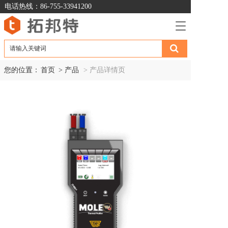
电话热线：86-755-33941200
T
o
g
g
l
您的位置：
首页
> 产品
> 产品详情页
e
n
a
v
i
g
a
t
i
o
n