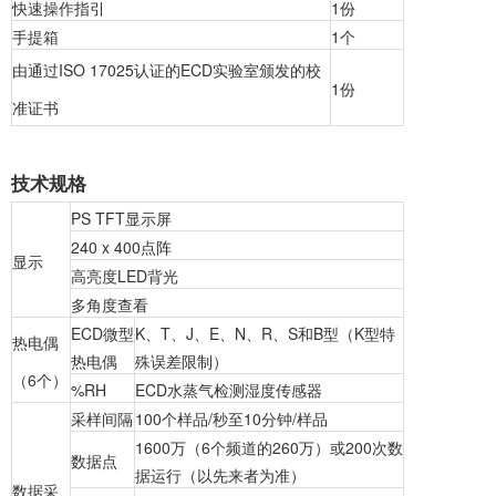
快速操作指引
1份
手提箱
1个
由通过ISO 17025认证的ECD实验室颁发的校
1份
准证书
技术规格
PS TFT显示屏
240 x 400点阵
显示
高亮度LED背光
多角度查看
ECD微型
K、T、J、E、N、R、S和B型（K型特
热电偶
热电偶
殊误差限制）
（6个）
%RH
ECD水蒸气检测湿度传感器
采样间隔
100个样品/秒至10分钟/样品
1600万（6个频道的260万）或200次数
数据点
据运行（以先来者为准）
数据采