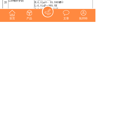
首页
产品
文章
拓邦特
上一篇 :
全自动飞针首件检查机
下一篇 :
SMT首件测试仪 FAI-JCX860
版权所有© 深圳市拓邦特机电有限公司
粤ICP备12014810号-2 