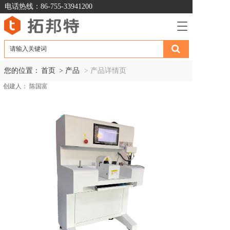
电话热线：86-755-33941200
T
o
g
g
l
您的位置：
首页
> 产品
> 产品详情页
e
创建人：
陈国富
n
a
v
i
g
a
t
i
o
n