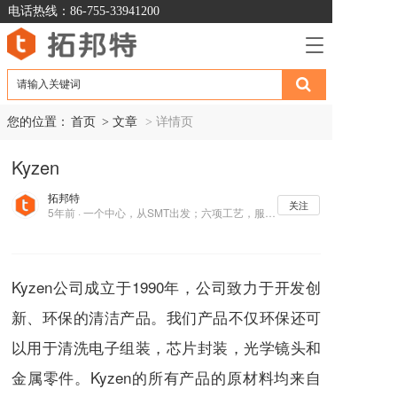
电话热线：86-755-33941200
T
o
g
g
l
您的位置：
首页
> 文章  
> 详情页
e
n
Kyzen
a
v
拓邦特
i
关注
5年前 · 一个中心，从SMT出发；六项工艺，服务电子制造业
g
a
t
i
Kyzen公司成立于1990年，公司致力于开发创
o
n
新、环保的清洁产品。我们产品不仅环保还可
以用于清洗电子组装，芯片封装，光学镜头和
金属零件。Kyzen的所有产品的原材料均来自