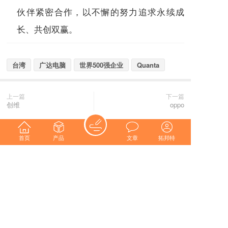
伙伴紧密合作，以不懈的努力追求永续成
长、共创双赢。
台湾
广达电脑
世界500强企业
Quanta
上一篇
下一篇
创维
oppo
长按或扫码识别 分享给好友
首页
产品
文章
拓邦特