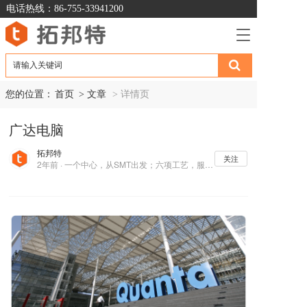
电话热线：86-755-33941200
T
o
g
g
l
您的位置：
首页
> 文章  
> 详情页
e
n
广达电脑
a
v
拓邦特
i
关注
2年前 · 一个中心，从SMT出发；六项工艺，服务电子制造业
g
a
t
i
o
n