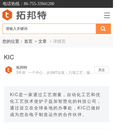
电话热线：86-755-33941200
T
o
g
g
l
您的位置：
首页
> 文章  
> 详情页
e
n
KIC
a
v
拓邦特
i
关注
5年前 · 一个中心，从SMT出发；六项工艺，服务电子制造业
g
a
t
i
KIC是一家通过工艺测量，自动化工艺和优
o
化工艺技术使炉子益加智慧化的科技公司，
n
通过设立在全球各地的办事处，KIC已做好
成为您在电子制造运作的合作伙伴。