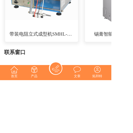
带装电阻立式成型机SMHL-101FB
锡膏智能存储柜SPM
联系窗口
首页
产品
文章
拓邦特
高筛成
熊华阳
郭建龙
周建伟
版权所有© 深圳市拓邦特机电有限公司
粤ICP备12014810号-2 