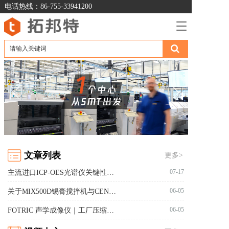
电话热线：86-755-33941200
T
o
g
g
l
e
n
a
v
i
g
a
t
文章列表
更多>
i
o
07-17
主流进口ICP-OES光谱仪关键性能对比及实验室选型应用研究
n
06-05
关于MIX500D锡膏搅拌机与CEN3055胶水脱泡机的型号更新通知
06-05
FOTRIC 声学成像仪｜工厂压缩空气泄漏检测落地案例